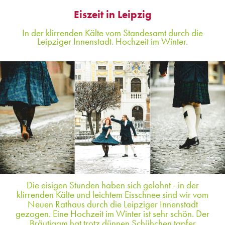
Eiszeit in Leipzig
In der klirrenden Kälte vom Standesamt durch die
Leipziger Innenstadt. Hochzeit im Winter.
Die eisigen Stunden haben sich gelohnt - in der
klirrenden Kälte und leichtem Eisschnee sind wir vom
Neuen Rathaus durch die Leipziger Innenstadt
gezogen. Eine Hochzeit im Winter ist sehr schön. Der
Bräutigam hat trotz dünnen Schühchen tapfer