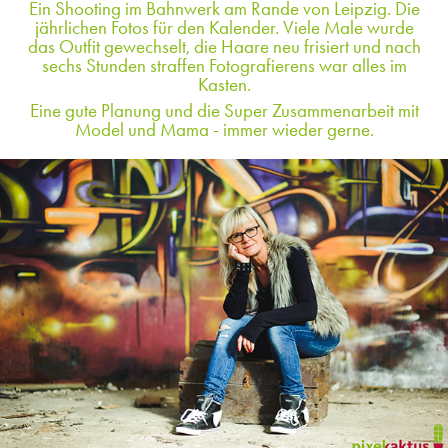
Ein Shooting im Bahnwerk am Rande von Leipzig. Die
jährlichen Fotos für den Kalender. Viele Male wurde
das Outfit gewechselt, die Haare neu frisiert und nach
sechs Stunden straffen Fotografierens war alles im
Kasten.
Eine gute Planung und die Super Zusammenarbeit mit
Model und Mama - immer wieder gerne.